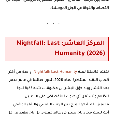
هائلًا بين الرعب، الفانتازيا، العلوم المتطورة، الزومبي، النجاة في
الفضاء، والنجاة في الجزر الموحشة.
المركز العاشر: Nightfall: Last
Humanity (2026)
تفتتح قائمتنا لعبة
Nightfall: Last Humanity
، واحدة من أكثر
ألعاب البقاء المنتظرة لعام 2026. تدور أحداثها في عالم مدمر
بعد انتشار وباء حوّل البشر إلى مخلوقات شبه ذكية تلجأ
للظلام وتستغل أي صوت للانقضاض على اللاعبين.
ما يميز اللعبة هو المزج بين الرعب النفسي والبقاء الواقعي.
أنت لست مجرد ناجٍ يسير في عالم مفتوح، بل ناجٍ مهدد في كل