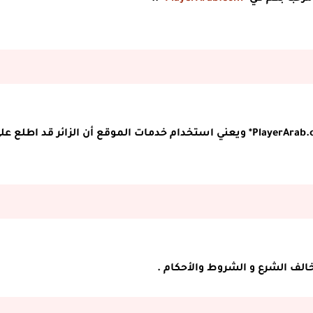
شروط الاستخدام هي قواعد عامة لاستخدام موقع *PlayerArab.com* ويعني استخدام خدمات الموقع أن الزائر قد اطلع ع