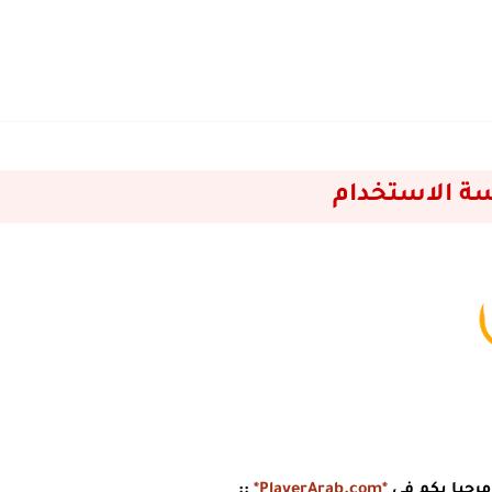
ة الاستخدام
ومرحبا بكم في
*PlayerArab.com*
::