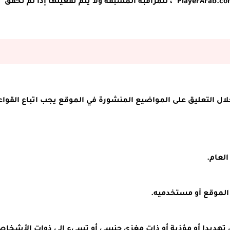
تخضع خدمة التعليق والمشاركة على الأخبار في موقع *PlayerArab.com* ، للمراقبة المسبقة ولا يتم تفعيلها إذا لم تحقق
لال التعليق على المواضيع المنشورة في الموقع يجب اتباع القواع
لعام.
الموقع أو مستخدميه.
 تهديدا أو مؤذية أو ذات مغزى جنسي أو تسيء إلى ذوات الأشخاص