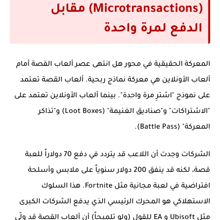
(Microtransactions) مقابل
الدفع لمرة واحدة
المعركة الحقيقية في محور
هل انتهى عصر ألعاب القصة أمام
ألعاب الأونلاين
هي معركة نماذج ربحية. ألعاب القصة تعتمد
على نموذج "اشترِ مرة واحدة". بينما ألعاب الأونلاين تعتمد على
"الاشتراكات" و"صناديق الغنيمة" (Loot Boxes) و"تذاكر
المعركة" (Battle Pass).
الشركات وجدت أن اللاعب قد يتردد في دفع 70 دولاراً للعبة
قصة، لكنه قد ينفق 200 دولار سنوياً على ملابس وأسلحة
افتراضية في لعبة مجانية مثل Fortnite. هذا السلوك
الاستهلاكي هو المحرك الرئيسي الذي يدفع الشركات الكبرى
مثل Ubisoft و EA للقول (ولو تلميحاً) أن ألعاب القصة قد ولّى