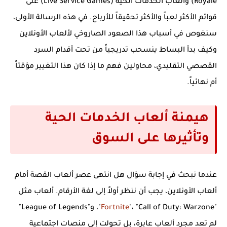
Royale) وألعاب الخدمات الحية (Live Service Games) على
قوائم الأكثر لعباً والأكثر تحقيقاً للأرباح. في هذه الرسالة الأولى،
سنغوص في أسباب هذا الصعود الصاروخي لألعاب الأونلاين
وكيف بدأ البساط ينسحب تدريجياً من تحت أقدام السرد
القصصي التقليدي، محاولين فهم ما إذا كان هذا التغيير مؤقتاً
أم نهائياً.
هيمنة ألعاب الخدمات الحية
وتأثيرها على السوق
عندما نبحث في إجابة سؤال
هل انتهى عصر ألعاب القصة أمام
ألعاب الأونلاين
، يجب أن ننظر أولاً إلى لغة الأرقام. ألعاب مثل
"
Fortnite
"، "Call of Duty: Warzone"، و"League of Legends"
لم تعد مجرد ألعاب عابرة، بل تحولت إلى منصات اجتماعية