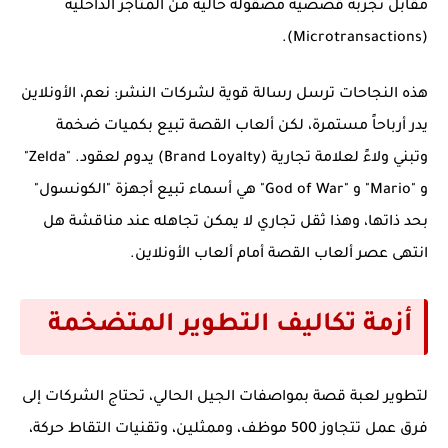
مقابل تجربة قصصية مصقولة خالية من المتاجر الداخلية
(Microtransactions).
هذه النجاحات ترسل رسالة قوية لشركات النشر: نعم، الأونلاين
يدر أرباحاً مستمرة، لكن ألعاب القصة تبيع بكميات ضخمة
وتبني ولاءً لعلامة تجارية (Brand Loyalty) يدوم لعقود. "Zelda"
و "Mario" و "God of War" هي أسماء تبيع أجهزة "الكونسول"
بحد ذاتها، وهذا ثقل تجاري لا يمكن تجاهله عند مناقشة
هل
انتهى عصر ألعاب القصة أمام ألعاب الأونلاين
.
أزمة تكاليف التطوير المتضخمة
لتطوير لعبة قصة بمواصفات الجيل الحالي، تحتاج الشركات إلى
فرق عمل تتجاوز 500 موظف، وممثلين، وتقنيات التقاط حركة،