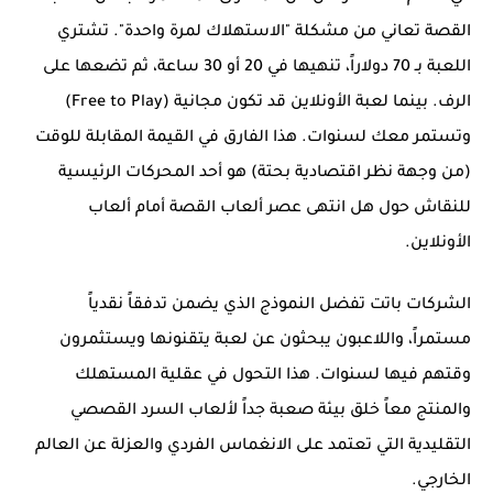
القصة تعاني من مشكلة "الاستهلاك لمرة واحدة". تشتري
اللعبة بـ 70 دولاراً، تنهيها في 20 أو 30 ساعة، ثم تضعها على
الرف. بينما لعبة الأونلاين قد تكون مجانية (Free to Play)
وتستمر معك لسنوات. هذا الفارق في القيمة المقابلة للوقت
(من وجهة نظر اقتصادية بحتة) هو أحد المحركات الرئيسية
للنقاش حول
هل انتهى عصر ألعاب القصة أمام ألعاب
الأونلاين
.
الشركات باتت تفضل النموذج الذي يضمن تدفقاً نقدياً
مستمراً، واللاعبون يبحثون عن لعبة يتقنونها ويستثمرون
وقتهم فيها لسنوات. هذا التحول في عقلية المستهلك
والمنتج معاً خلق بيئة صعبة جداً لألعاب السرد القصصي
التقليدية التي تعتمد على الانغماس الفردي والعزلة عن العالم
الخارجي.