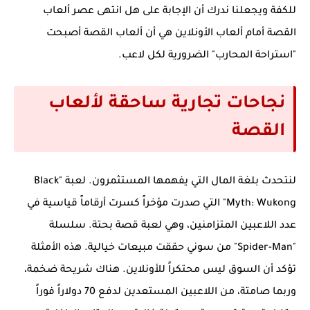
للكفة ويجعلنا ندرك أن الإجابة على
هل انتهى عصر ألعاب
القصة أمام ألعاب الأونلاين
هي أن ألعاب القصة أصبحت
"استراحة المحارب" الضرورية لكل لاعب.
نجاحات تجارية ساحقة لألعاب
القصة
لنتحدث بلغة المال التي يفهمها المستثمرون. لعبة "Black
Myth: Wukong" التي صدرت مؤخراً كسرت أرقاماً قياسية في
عدد اللاعبين المتزامنين، وهي لعبة قصة بحتة. سلسلة
"Spider-Man" من سوني حققت مبيعات خيالية. هذه الأمثلة
تؤكد أن السوق ليس محتكراً للأونلاين. هناك شريحة ضخمة،
وربما صامتة، من اللاعبين المستعدين لدفع 70 دولاراً فوراً