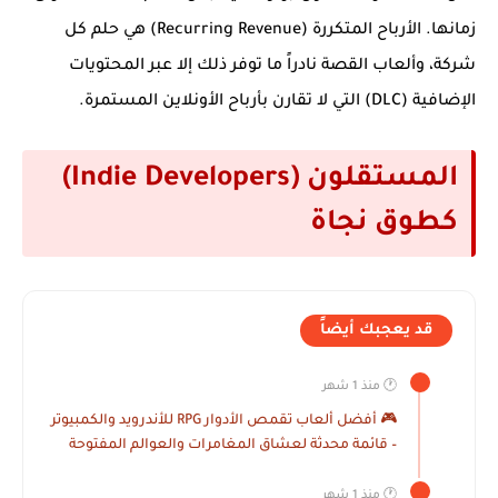
زمانها. الأرباح المتكررة (Recurring Revenue) هي حلم كل
شركة، وألعاب القصة نادراً ما توفر ذلك إلا عبر المحتويات
الإضافية (DLC) التي لا تقارن بأرباح الأونلاين المستمرة.
المستقلون (Indie Developers)
كطوق نجاة
قد يعجبك أيضاً
🕐 منذ 1 شهر
🎮 أفضل ألعاب تقمص الأدوار RPG للأندرويد والكمبيوتر
– قائمة محدثة لعشاق المغامرات والعوالم المفتوحة
🕐 منذ 1 شهر