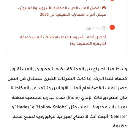
🎮 أفضل ألعاب الحرب المجانية للأندرويد والكمبيوتر –
عيش أجواء المعارك الحقيقية في 2026
🕐 منذ 10 يوم
أفضل ألعاب أندرويد 1 جيجا رام 2026 – ألعاب خفيفة
للأجهزة الضعيفة جدًا
وسط هذا الصراع بين العمالقة، يظهر المطورون المستقلون
كحماة لهذا الإرث. إذا كانت الشركات الكبرى تتساءل
هل انتهى
عصر ألعاب القصة أمام ألعاب الأونلاين
وتبتعد عن المخاطرة،
فإن استوديوهات الإندي (Indie) تقدم تجارب قصصية مذهلة
بميزانيات محدودة. ألعاب مثل "Hollow Knight" و "Hades" و
"Celeste" أثبتت أنك لا تحتاج لميزانية هوليوودية لصنع قصة
عظيمة.