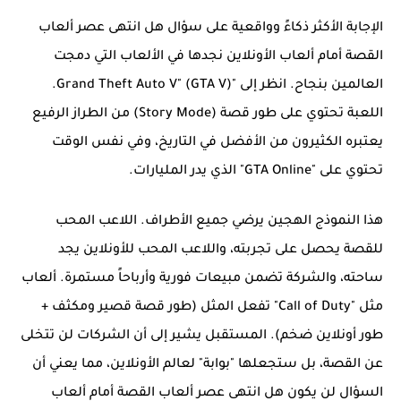
الإجابة الأكثر ذكاءً وواقعية على سؤال
هل انتهى عصر ألعاب
القصة أمام ألعاب الأونلاين
نجدها في الألعاب التي دمجت
العالمين بنجاح. انظر إلى "Grand Theft Auto V" (GTA V).
اللعبة تحتوي على طور قصة (Story Mode) من الطراز الرفيع
يعتبره الكثيرون من الأفضل في التاريخ، وفي نفس الوقت
تحتوي على "GTA Online" الذي يدر المليارات.
هذا النموذج الهجين يرضي جميع الأطراف. اللاعب المحب
للقصة يحصل على تجربته، واللاعب المحب للأونلاين يجد
ساحته، والشركة تضمن مبيعات فورية وأرباحاً مستمرة. ألعاب
مثل "Call of Duty" تفعل المثل (طور قصة قصير ومكثف +
طور أونلاين ضخم). المستقبل يشير إلى أن الشركات لن تتخلى
عن القصة، بل ستجعلها "بوابة" لعالم الأونلاين، مما يعني أن
السؤال لن يكون
هل انتهى عصر ألعاب القصة أمام ألعاب