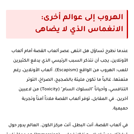
الهروب إلى عوالم أخرى:
الانغماس الذي لا يضاهى
عندما نطرح تساؤل
هل انتهى عصر ألعاب القصة أمام ألعاب
الأونلاين
، يجب أن نتذكر السبب الرئيسي الذي يدفع الكثيرين
للعب: الهروب من الواقع (Escapism). ألعاب الأونلاين، رغم
متعتها، غالباً ما تكون مليئة بالضجيج، الصراخ، التوتر
التنافسي، وأحياناً "السلوك السام" (Toxicity) من لاعبين
آخرين. في المقابل، توفر ألعاب القصة ملاذاً آمناً وتجربة
حميمية.
في ألعاب القصة، أنت البطل، أنت مركز الكون. العالم يدور حول