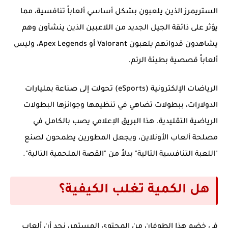
الستريمرز الذين يلعبون بشكل أساسي ألعاباً تنافسية، مما
يؤثر على ذائقة الجيل الجديد من اللاعبين الذين ينشأون وهم
يشاهدون قدواتهم يلعبون Valorant أو Apex Legends، وليس
ألعاباً قصصية بطيئة الرتم.
الرياضات الإلكترونية (eSports) تحولت إلى صناعة بمليارات
الدولارات، ببطولات تضاهي في تنظيمها وجوائزها البطولات
الرياضية التقليدية. هذا البريق الإعلامي يصب بالكامل في
مصلحة ألعاب الأونلاين، ويجعل المطورين يطمحون لصنع
"اللعبة التنافسية التالية" بدلاً من "القصة الملحمية التالية".
هل الكمية تغلب الكيفية؟
في خضم هذا الطوفان من المحتوى المستمر، نجد أن ألعاب