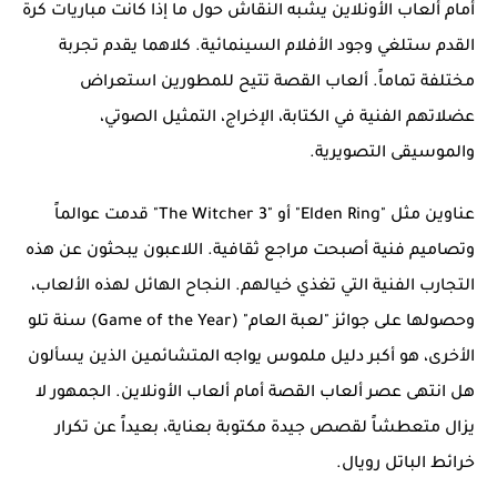
أمام ألعاب الأونلاين
يشبه النقاش حول ما إذا كانت مباريات كرة
القدم ستلغي وجود الأفلام السينمائية. كلاهما يقدم تجربة
مختلفة تماماً. ألعاب القصة تتيح للمطورين استعراض
عضلاتهم الفنية في الكتابة، الإخراج، التمثيل الصوتي،
والموسيقى التصويرية.
عناوين مثل "Elden Ring" أو "The Witcher 3" قدمت عوالماً
وتصاميم فنية أصبحت مراجع ثقافية. اللاعبون يبحثون عن هذه
التجارب الفنية التي تغذي خيالهم. النجاح الهائل لهذه الألعاب،
وحصولها على جوائز "لعبة العام" (Game of the Year) سنة تلو
الأخرى، هو أكبر دليل ملموس يواجه المتشائمين الذين يسألون
هل انتهى عصر ألعاب القصة أمام ألعاب الأونلاين
. الجمهور لا
يزال متعطشاً لقصص جيدة مكتوبة بعناية، بعيداً عن تكرار
خرائط الباتل رويال.