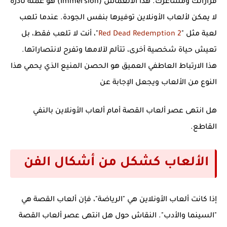
قراراتك ومشاعرك. هذا الانغماس (Immersion) هو عملة نادرة
لا يمكن لألعاب الأونلاين توفيرها بنفس الجودة. عندما تلعب
لعبة مثل "
Red Dead Redemption 2
"، أنت لا تلعب فقط، بل
تعيش حياة شخصية أخرى، تتألم لآلامها وتفرح لانتصاراتها.
هذا الارتباط العاطفي العميق هو الحصن المنيع الذي يحمي هذا
النوع من الألعاب ويجعل الإجابة عن
هل انتهى عصر ألعاب القصة أمام ألعاب الأونلاين
بالنفي
القاطع.
الألعاب كشكل من أشكال الفن
إذا كانت ألعاب الأونلاين هي "الرياضة"، فإن ألعاب القصة هي
"السينما والأدب". النقاش حول
هل انتهى عصر ألعاب القصة