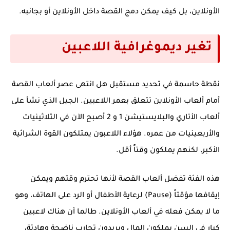
الأونلاين
، بل كيف يمكن دمج القصة داخل الأونلاين أو بجانبه.
تغير ديموغرافية اللاعبين
نقطة حاسمة في تحديد مستقبل
هل انتهى عصر ألعاب القصة
أمام ألعاب الأونلاين
تتعلق بعمر اللاعبين. الجيل الذي نشأ على
ألعاب الأتاري والبلايستيشن 1 و 2 أصبح الآن في الثلاثينيات
والأربعينيات من عمره. هؤلاء اللاعبون يمتلكون القوة الشرائية
الأكبر، لكنهم يملكون وقتاً أقل.
هذه الفئة تفضل ألعاب القصة لأنها تحترم وقتهم ويمكن
إيقافها مؤقتاً (Pause) لرعاية الأطفال أو الرد على الهاتف، وهو
ما لا يمكن فعله في ألعاب الأونلاين. طالما أن هناك لاعبين
كبار في السن يملكون المال ويريدون تجارب ناضجة وهادئة،