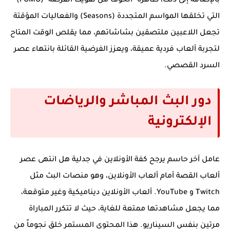
بالإضافة إلى ذلك، ظاهرة "الخوف من تفويت الفرصة" (FOMO)
التي تخلقها المواسم المتجددة (Seasons) والفعاليات المؤقتة
تجعل اللاعبين ملتصقين بشاشاتهم، مما يقلص الوقت المتاح
لتجربة ألعاب فردية عميقة، ويعزز الفرضية القائلة بانتهاء عصر
السرد القصصي.
دور البث المباشر والرياضات
الإلكترونية
عامل آخر حاسم يرجح كفة الأونلاين في جدلية
هل انتهى عصر
ألعاب القصة أمام ألعاب الأونلاين
، وهو منصات البث مثل
Twitch و YouTube. ألعاب الأونلاين ديناميكية وغير متوقعة،
مما يجعل مشاهدتها ممتعة للغاية، حيث لا تتكرر المباراة
مرتين بنفس السيناريو. هذا المحتوى المستمر خلق نجوماً من