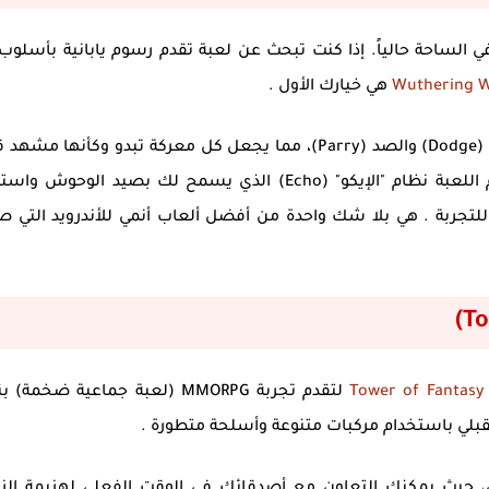
 الساحة حالياً. إذا كنت تبحث عن لعبة تقدم
رسوم يابانية
بأسلوب أ
Wuthering 
هي خيارك الأول .
تتميز اللعبة بنظام قتال سريع وعميق يعتمد على المناورة (Dodge) والصد (Parry)، مما يجعل كل معركة تبدو وكأنها
من أنمي "شونين" عالي الميزانية. بالإضافة إلى ذلك، تقدم اللعبة نظام "الإيكو" (Echo) الذي يسمح لك بصيد الو
ً للتجربة . هي بلا شك واحدة من
أفضل ألعاب أنمي للأندرويد
التي ص
Tower of Fantasy
لتقدم تجربة MMORPG (لعبة جماعية ضخمة)
قبلي باستخدام مركبات متنوعة وأسلحة متطورة .