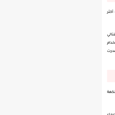
كثر
 مشهد قتالي
حوش واستخدام
درت
 بنكهة