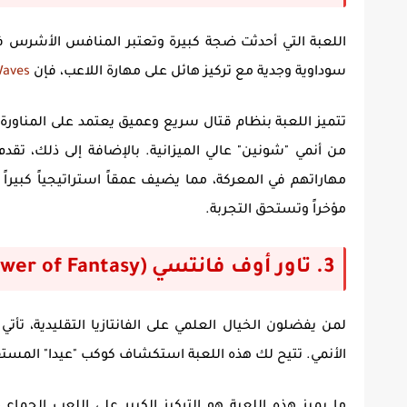
اللعبة التي أحدثت ضجة كبيرة وتعتبر المنافس الأشرس في
سوداوية وجدية مع تركيز هائل على مهارة اللاعب، فإن
Waves
مهاراتهم في المعركة، مما يضيف عمقاً استراتيجياً كبيرا
مؤخراً وتستحق التجربة.
3. تاور أوف فانتسي (Tower of Fantasy)
لمن يفضلون الخيال العلمي على الفانتازيا التقليدية، تأتي
الأنمي. تتيح لك هذه اللعبة استكشاف كوكب "عيدا" المست