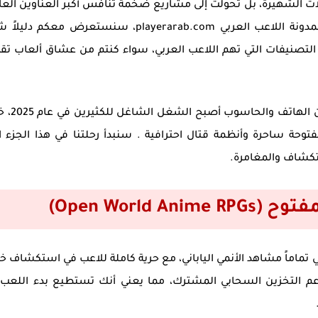
ت الشهيرة، بل تحولت إلى مشاريع ضخمة تنافس أكبر العناوين العا
مدونة
اللاعب العربي playerarab.com
، سنستعرض معكم دليلاً شام
ة التصنيفات التي تهم اللاعب العربي، سواء كنتم من عشاق ألعاب 
تدعم اللعب المشترك بين الها
ة ساحرة وأنظمة قتال احترافية . سنبدأ رحلتنا في هذا الجزء ا
ستكشاف والمغامرة.
Open World)
كي تماماً مشاهد الأنمي الياباني، مع حرية كاملة للاعب في استكشاف خ
م التخزين السحابي المشترك، مما يعني أنك تستطيع بدء اللعب 