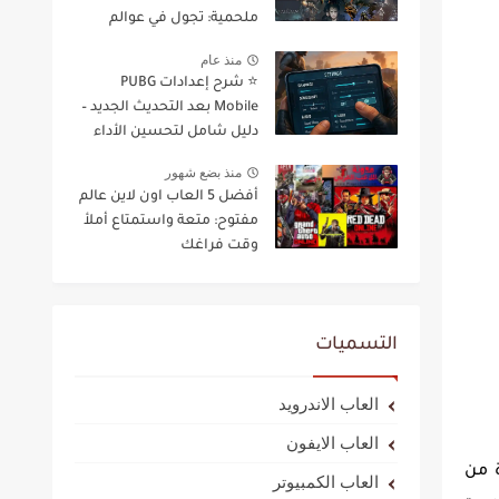
ملحمية: تجول في عوالم
ساحرة
منذ عام
⭐ شرح إعدادات PUBG
Mobile بعد التحديث الجديد –
دليل شامل لتحسين الأداء
والدقة 2025
منذ بضع شهور
أفضل 5 العاب اون لاين عالم
مفتوح: متعة واستمتاع أملأ
وقت فراغك
التسميات
العاب الاندرويد
العاب الايفون
ة من
العاب الكمبيوتر