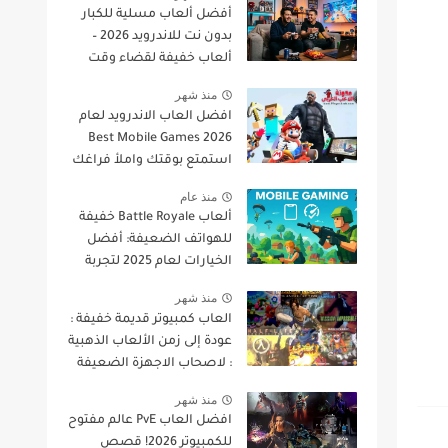
أفضل ألعاب مسلية للكبار
بدون نت للاندرويد 2026 –
ألعاب خفيفة لقضاء وقت
ممتع
منذ شهر
افضل العاب الاندرويد لعام
2026 Best Mobile Games
استمتع بوقتك واملأ فراغك
منذ عام
ألعاب Battle Royale خفيفة
للهواتف الضعيفة: أفضل
الخيارات لعام 2025 لتجربة
لعب سريعة وسلسة
منذ شهر
العاب كمبيوتر قديمة خفيفة :
عودة إلى زمن الألعاب الذهبية
: لاصحاب الاجهزة الضعيفة
منذ شهر
افضل العاب PvE عالم مفتوح
للكمبيوتر 2026! قصص