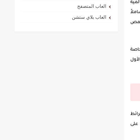
لمية
العاب المتصفح
لاً
العاب بلاي ستشن
تقمص
تف والحاسوب أصبح الشغل الشاغل للكثيرين في عام 2025، خاصة
لأول
رائط
على