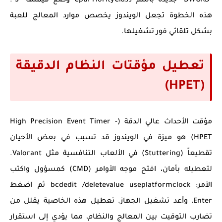
"DWORD" جديدة باسم
CpuPriorityClass
وضع قيمتها "3".
هذه الخطوة تجعل الويندوز يخصص موارد المعالج للعبة
بشكل تلقائي فور تشغيلها.
تعطيل مؤقتات النظام الدقيقة
(HPET)
مؤقت الأحداث عالي الدقة (High Precision Event Timer -
HPET) هو ميزة في الويندوز قد تسبب في بعض الأحيان
تقطيعاً (Stuttering) في الألعاب التنافسية مثل Valorant.
لتعطيله بأمان، افتح موجه الأوامر (CMD) كمسؤول واكتب
الأمر:
bcdedit /deletevalue useplatformclock
ثم اضغط
Enter، وأعد تشغيل الجهاز. تعطيل هذه الخاصية يقلل من
تضارب التوقيت بين المعالج والنظام، مما يؤدي إلى استقرار