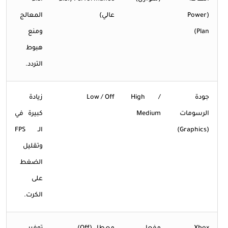
(Power
عالي)
المعالج
Plan)
ومنع
هبوط
التردد.
جودة
High /
Low / Off
زيادة
الرسومات
Medium
كبيرة في
(Graphics)
الـ FPS
وتقليل
الضغط
على
الكرت.