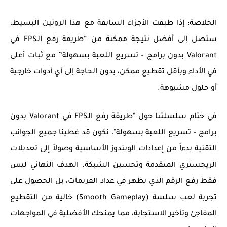
الخلاصة:
إذا طبقت الأجزاء السابقة مع هذا الروتين البسيط،
ستصل إلى أفضل نتيجة ممكنة من “طريقة رفع الـFPS في
Valorant بدون برامج – تسريع اللعبة بسهولة” مع ثبات أعلى
في الأداء وبأقل تقطيع ممكن، بدون الحاجة إلى أي أدوات خارجية
أو حلول مشبوهة.
في ختام سلسلتنا حول "طريقة رفع الـFPS في Valorant بدون
برامج – تسريع اللعبة بسهولة"، نكون قد غطينا جميع الجوانب
التقنية بدءاً من إعدادات الويندوز الأساسية وصولاً إلى تعديلات
الريجستري المتقدمة وتحسين الشبكة. الهدف النهائي ليس
فقط رفع الرقم الذي يظهر في عداد الفريمات، بل الحصول على
تجربة لعب سلسة (Smooth Gameplay) خالية من التقطيع
المفاجئ وتأخير الاستجابة، مما يمنحك الأفضلية في المواجهات