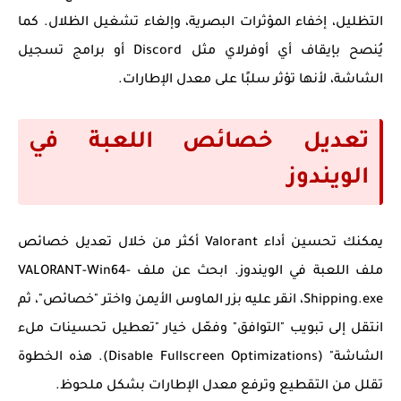
التظليل، إخفاء المؤثرات البصرية، وإلغاء تشغيل الظلال. كما
يُنصح بإيقاف أي أوفرلاي مثل Discord أو برامج تسجيل
الشاشة، لأنها تؤثر سلبًا على معدل الإطارات.
تعديل خصائص اللعبة في
الويندوز
يمكنك تحسين أداء Valorant أكثر من خلال تعديل خصائص
ملف اللعبة في الويندوز. ابحث عن ملف VALORANT-Win64-
Shipping.exe، انقر عليه بزر الماوس الأيمن واختر "خصائص"، ثم
انتقل إلى تبويب "التوافق" وفعّل خيار "تعطيل تحسينات ملء
الشاشة" (Disable Fullscreen Optimizations). هذه الخطوة
تقلل من التقطيع وترفع معدل الإطارات بشكل ملحوظ.