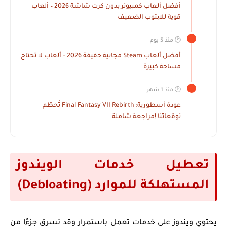
أفضل ألعاب كمبيوتر بدون كرت شاشة 2026 – ألعاب
قوية للابتوب الضعيف
🕐 منذ 5 يوم
أفضل ألعاب Steam مجانية خفيفة 2026 – ألعاب لا تحتاج
مساحة كبيرة
🕐 منذ 1 شهر
عودة أسطورية: Final Fantasy VII Rebirth تُحطّم
توقعاتنا !مراجعة شاملة
تعطيل خدمات الويندوز
المستهلكة للموارد (Debloating)
يحتوي ويندوز على خدمات تعمل باستمرار وقد تسرق جزءًا من