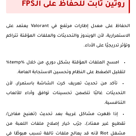
روتين ثابت للحفاظ على الـFPS
الحفاظ على معدل إطارات مرتفع في Valorant يعتمد على
الاستمرارية، لأن الويندوز والتحديثات والملفات المؤقتة تتراكم
وتؤثر تدريجيًا على الأداء.
امسح الملفات المؤقتة بشكل دوري من خلال
%temp%
لتقليل الضغط على النظام وتحسين الاستجابة العامة.
تأكد من تحديث تعريف كرت الشاشة باستمرار، لأن
التحديثات غالبًا تتضمن تحسينات توافق وأداء للألعاب
التنافسية.
إذا ظهرت مشاكل غريبة بعد تحديث (تهنيج مفاجئ/
تقطيع غير معتاد)، جرّب خيار إصلاح ملفات اللعبة من
مشغل Riot لأنه قد يعالج ملفات تالفة تسبب هبوطًا في