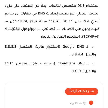
استخدام DNS مخصص للألعاب:
بدلاً من الاعتماد على مزود
الخدمة المحلي، قم بتغيير إعدادات DNS في جهازك إلى خوادم
أسرع. اذهب إلى إعدادات الشبكة ← تغيير خيارات المحول ←
كليك يمين على اتصالك ← خصائص ← بروتوكول الإنترنت 4
(TCP/IPv4). استخدم العناوين التالية:
لـ Google DNS (استقرار عالي): المفضل
8.8.8.8
والبديل
8.8.4.4
.
لـ Cloudflare DNS (سرعة عالية): المفضل
1.1.1.1
والبديل
1.0.0.1
.
قد يعجبك أيضاً
🕐 منذ 23 يوم