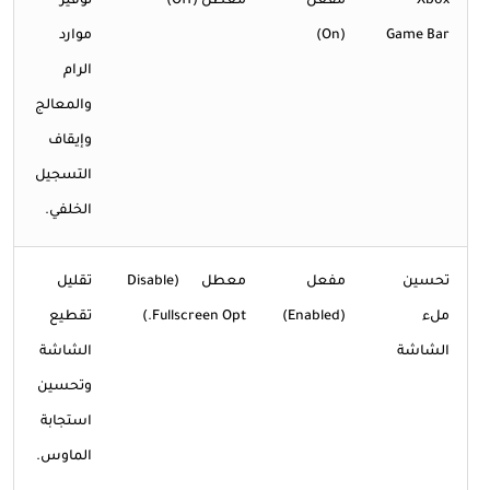
Xbox
مفعل
معطل (Off)
توفير
Game Bar
(On)
موارد
الرام
والمعالج
وإيقاف
التسجيل
الخلفي.
تحسين
مفعل
معطل (Disable
تقليل
ملء
(Enabled)
Fullscreen Opt.)
تقطيع
الشاشة
الشاشة
وتحسين
استجابة
الماوس.