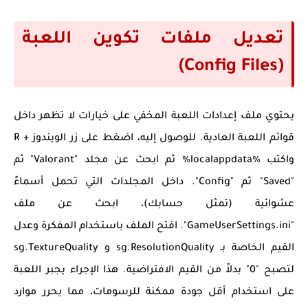
تعديل ملفات تكوين اللعبة
(Config Files)
يحتوي ملف إعدادات اللعبة المخفي على خيارات لا تظهر داخل
قوائم اللعبة العادية. للوصول إليه، اضغط على زر الويندوز + R
واكتب
%localappdata%
ثم ابحث عن مجلد "Valorant" ثم
"Saved" ثم "Config". داخل المجلدات التي تحمل أسماءً
عشوائية (تمثل حسابك)، ابحث عن ملف
"GameUserSettings.ini". افتح الملف باستخدام المفكرة وعدل
القيم الخاصة بـ
sg.ResolutionQuality
و
sg.TextureQuality
لتصبح "0" بدلاً من القيم الافتراضية. هذا الإجراء يجبر اللعبة
على استخدام أقل جودة ممكنة للرسومات، مما يحرر موارد