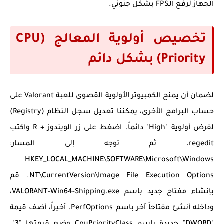
الجهاز لرفع الـFPS بشكل جنوني.
تخصيص أولوية المعالج (CPU
Priority) بشكل دائم
لضمان أن يمنح الكمبيوتر الأولوية القصوى للعبة Valorant على
حساب البرامج الأخرى، يمكننا تعديل سجل النظام (Registry)
لفرض أولوية "High" دائماً. اضغط على زر الويندوز + R واكتب
regedit
، ثم توجه إلى المسار:
HKEY_LOCAL_MACHINE\SOFTWARE\Microsoft\Windows
NT\CurrentVersion\Image File Execution Options
. قم
بإنشاء مفتاح جديد باسم
VALORANT-Win64-Shipping.exe
،
وداخله أنشئ مفتاحاً آخر باسم
PerfOptions
. أخيراً، أضف قيمة