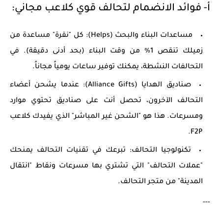
أ- فوائد الانضمام لتحالف قوي كلاعب مجاني:
مساعدات البناء والبحث (Helps):
كل "نقرة" مساعدة من
زميلك تنقص 1% من وقت البناء (بحد أدنى دقيقة). في
التحالفات النشطة، يمكنك توفير ساعات يومياً مجاناً.
صناديق الهدايا (Alliance Gifts):
عندما يشحن أعضاء
التحالف الآخرون، تحصل أنت على صناديق تحتوي موارد
ومسرعات. هذا هو "الشحن غير المباشر" الذي يفيدك كلاعب
F2P.
تكنولوجيا التحالف:
تبرعك في تقنيات التحالف يمنحك
"عملات التحالف" التي تشتري بها مسرعات ونقاط "انتقال
المدينة" من متجر التحالف.
---