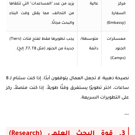
مركز
عالية
يزيد من عدد "المساعدات" التي تتلقاها
السفارة
من التحالف، مما يقلل وقت البناء
(Embassy)
والبحث مجانًا.
معسكرات
متوسطة/
يجب تطويرها فقط لفتح فئات (Tiers)
الجنود
دائمة
جديدة من الجنود (مثل T7، T8، إلخ).
(Camps)
نصيحة ذهبية:
لا تجعل العمال يتوقفون أبدًا. إذا كنت ستنام لـ 8
ساعات، اختر تطويرًا يستغرق وقتًا طويلاً. إذا كنت متصلاً، ركز
على التطويرات السريعة.
---
3. قوة البحث العلمي (Research)