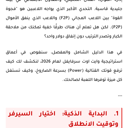
إدارة الموارد، القتال التكتيكي، والتعاون الاجتماعي في بيئة
جليدية قاسية. التحدي الأكبر الذي يواجه اللاعبين هو "فجوة
القوة" بين اللاعب المجاني (F2P) واللاعب الذي ينفق الأموال
(P2P). لكن هل تعلم أن هناك طرقًا خفية تمكنك من ملاحقة
الكبار وتصدر الترتيب دون إنفاق دولار واحد؟
في هذا الدليل الشامل والمفصل، سنغوص في أعماق
استراتيجية وايت اوت سرفايفل
لعام 2026، لنكشف لك كيف
ترفع قوتك القتالية (Power) بسرعة الصاروخ، وكيف تستغل
كل ميزة توفرها اللعبة لصالحك.
---
1. البداية الذكية: اختيار السيرفر
وتوقيت الانطلاق