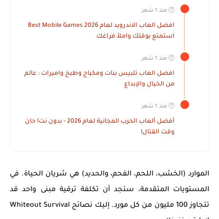
🕐 منذ 1 شهر
افضل العاب الاندرويد لعام 2026 Best Mobile Games
استمتع بوقتك واملأ فراغك
🕐 منذ 1 شهر
افضل العاب تلبيس بنات ومكياج وطبخ واميرات : عالم
من الخيال والإبداع
🕐 منذ 1 شهر
أفضل ألعاب الحرب المجانية لعام 2026 - بدون نت! حان
وقت القتال!
الموارد (الخشب، اللحم، الفحم، والحديد) هي شريان الحياة. في
المستويات المتقدمة، ستجد أن تكلفة ترقية مبنى واحد قد
تتجاوز 100 مليون من كل مورد. إليك
نصائح Whiteout Survival