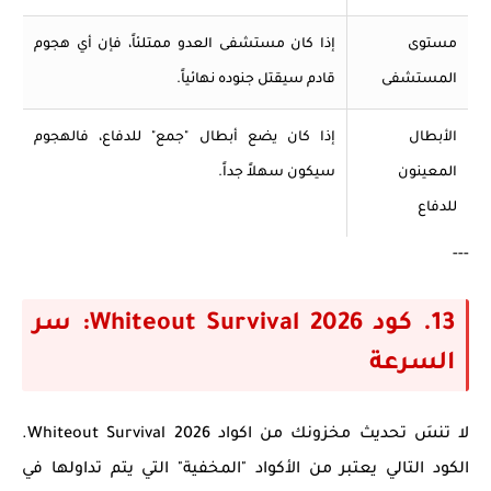
مستوى
إذا كان مستشفى العدو ممتلئاً، فإن أي هجوم
المستشفى
قادم سيقتل جنوده نهائياً.
الأبطال
إذا كان يضع أبطال "جمع" للدفاع، فالهجوم
المعينون
سيكون سهلاً جداً.
للدفاع
---
13. كود Whiteout Survival 2026: سر
السرعة
لا تنسَ تحديث مخزونك من
اكواد Whiteout Survival 2026
.
الكود التالي يعتبر من الأكواد "المخفية" التي يتم تداولها في