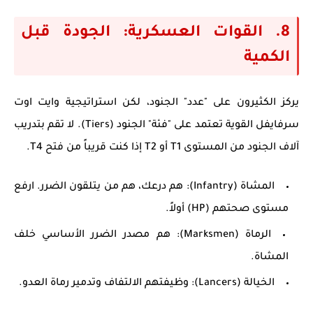
8. القوات العسكرية: الجودة قبل
الكمية
يركز الكثيرون على "عدد" الجنود، لكن
استراتيجية وايت اوت
سرفايفل
القوية تعتمد على "فئة" الجنود (Tiers). لا تقم بتدريب
آلاف الجنود من المستوى T1 أو T2 إذا كنت قريباً من فتح T4.
المشاة (Infantry):
هم درعك، هم من يتلقون الضرر. ارفع
مستوى صحتهم (HP) أولاً.
الرماة (Marksmen):
هم مصدر الضرر الأساسي خلف
المشاة.
الخيالة (Lancers):
وظيفتهم الالتفاف وتدمير رماة العدو.