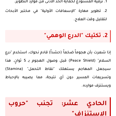
ترقية المستودع لحماية الحد الأدنى من موارد التطوير.
تطوير مهارة "الإسعافات الأولية" في مختبر الأبحاث
لتقليل وقت العلاج.
2. تكتيك "الدرع الوهمي"
إذا شعرت بأن هجوماً ضخماً (حشداً) قادم نحوك، استخدم
"درع
السلام" (Peace Shield)
قبل وصول الهجوم بـ 5 ثوانٍ. هذا
سيجعل المهاجم يستهلك "نقاط التحمل" (Stamina)
وتسريعات المسير دون أي نتيجة، مما يصيبه بالإحباط
ويستنزف موارده.
الحادي عشر: تجنب "حروب
الاستنزاف"