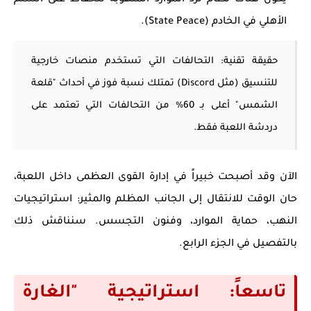
يكون هناك نظام لرد الموارد المنهوبة للحفاظ على السلم
الأهلي في الخادم (State Peace).
حقيقة تقنية:
التحالفات التي تستخدم منصات خارجية
للتنسيق (مثل Discord) تمتلك نسبة فوز في أحداث "قلعة
الشمس" أعلى بـ 60% من التحالفات التي تعتمد على
دردشة اللعبة فقط.
الآن وقد أصبحت خبيراً في إدارة القوى العظمى داخل اللعبة،
حان الوقت للانتقال إلى الجانب المظلم والمثير:
استراتيجيات
النهب، حماية الموارد، وفنون التجسس
. سنناقش ذلك
بالتفصيل في الجزء الرابع.
تاسعاً: استراتيجية "الغارة