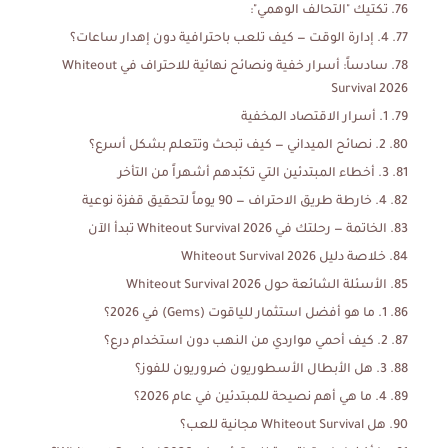
تكتيك "التحالف الوهمي":
4. إدارة الوقت — كيف تلعب باحترافية دون إهدار ساعات؟
سادساً: أسرار خفية ونصائح نهائية للاحتراف في Whiteout
Survival 2026
1. أسرار الاقتصاد المخفية
2. نصائح الميداني — كيف تبحث وتتعلم بشكل أسرع؟
3. أخطاء المبتدئين التي تكبّدهم أشهراً من التأخر
4. خارطة طريق الاحتراف — 90 يوماً لتحقيق قفزة نوعية
الخاتمة — رحلتك في Whiteout Survival 2026 تبدأ الآن
خلاصة دليل Whiteout Survival 2026
الأسئلة الشائعة حول Whiteout Survival 2026
1. ما هو أفضل استثمار للياقوت (Gems) في 2026؟
2. كيف أحمي مواردي من النهب دون استخدام درع؟
3. هل الأبطال الأسطوريون ضروريون للفوز؟
4. ما هي أهم نصيحة للمبتدئين في عام 2026؟
هل Whiteout Survival مجانية للعب؟