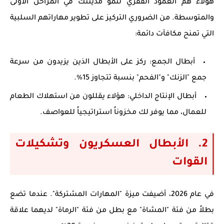
هؤلاء هم العمود الفقري لنمو مدينتك في المراحل الأولى
والمتوسطة. من الضروري التركيز على تطوير مهاراتهم السلبية
التي تمنح مكافآت دائمة:
أبطال الجمع:
ركز على الأبطال الذين يزيدون من سرعة
جمع "الزنك" و"الفحم" بنسبة تتجاوز 15%.
أبطال الإنتاج الداخلي:
هؤلاء يقللون من استهلاك الطعام
للعمال، مما يوفر لك مخزوناً استراتيجياً للعواصف.
2. الأبطال العسكريون وتشكيلات
القوات
في عام 2026، أضيفت ميزة "المهارات المشتركة". عندما تضع
بطلاً من فئة "المشاة" مع بطل من فئة "الرماة" لديهما علاقة