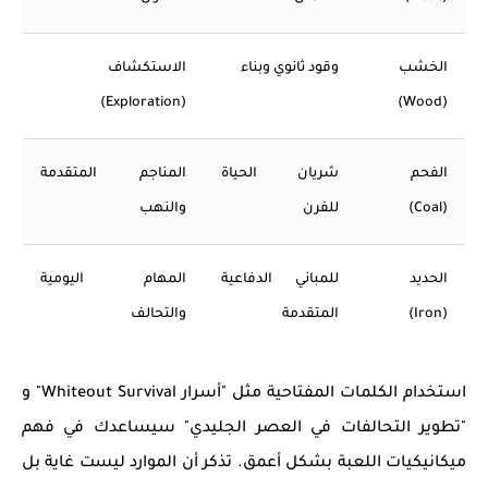
الخشب
وقود ثانوي وبناء
الاستكشاف
(Exploration)
(Wood)
الفحم
شريان الحياة
المناجم المتقدمة
(Coal)
للفرن
والنهب
الحديد
للمباني الدفاعية
المهام اليومية
(Iron)
المتقدمة
والتحالف
استخدام الكلمات المفتاحية مثل
"أسرار Whiteout Survival"
و
"تطوير التحالفات في العصر الجليدي"
سيساعدك في فهم
ميكانيكيات اللعبة بشكل أعمق. تذكر أن الموارد ليست غاية بل